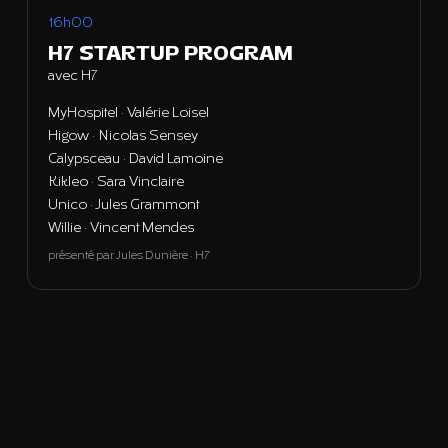
16h00
H7 STARTUP PROGRAM
avec H7
MyHospitel · Valérie Loisel
Higow · Nicolas Sensey
Calypsceau · David Lamoine
Kikleo · Sara Vinclaire
Unico · Jules Grammont
Willie · Vincent Mendes
présenté par Jules Dunière · H7