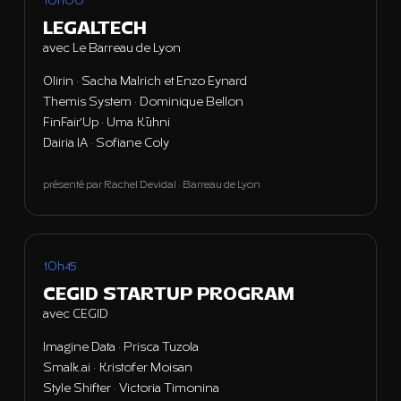
10h00
LEGALTECH
avec Le Barreau de Lyon
Olirin · Sacha Malrich et Enzo Eynard
Themis System · Dominique Bellon
FinFair'Up · Uma Kühni
Dairia IA · Sofiane Coly
présenté par Rachel Devidal · Barreau de Lyon
10h45
CEGID STARTUP PROGRAM
avec CEGID
Imagine Data · Prisca Tuzola
Smalk.ai · Kristofer Moisan
Style Shifter · Victoria Timonina