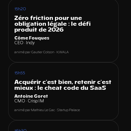
15h20
Zéro friction pour une
obligation légale : le défi
produit de 2026
Côme Fouques
CEO · Indy
animé par Gautier Colson · KWALA
15h55
Acquérir c'est bien, retenir c'est
mieux : le cheat code du SaaS
Antoine Goret
CMO · Crisp IM
animé par Mathieu Le Gac · Startup Palace