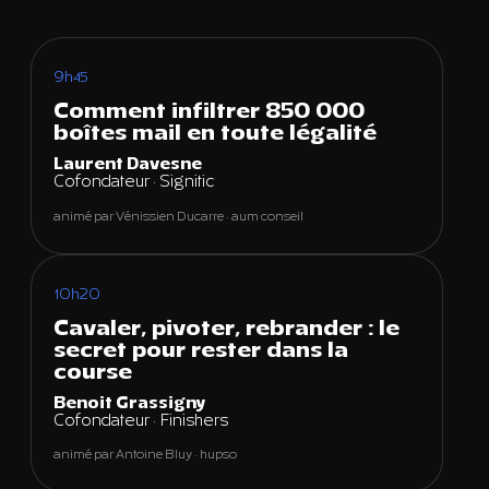
9h45
Comment infiltrer 850 000
boîtes mail en toute légalité
Laurent Davesne
Cofondateur · Signitic
animé par Vénissien Ducarre · aum conseil
10h20
Cavaler, pivoter, rebrander : le
secret pour rester dans la
course
Benoit Grassigny
Cofondateur · Finishers
animé par Antoine Bluy · hupso