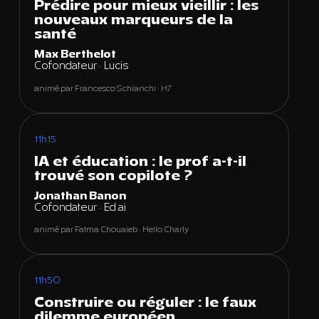
Prédire pour mieux vieillir : les
nouveaux marqueurs de la
santé
Max Berthelot
Cofondateur · Lucis
animé par Francesco Schianchi · H7
11h15
IA et éducation : le prof a-t-il
trouvé son copilote ?
Jonathan Banon
Cofondateur · Ed.ai
animé par Fatma Chouaieb · Hello Charly
11h50
Construire ou réguler : le faux
dilemme européen