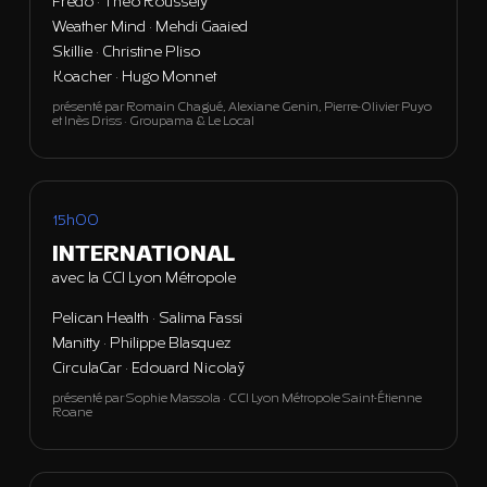
Fredo · Théo Roussely
Weather Mind · Mehdi Gaaied
Skillie · Christine Pliso
Koacher · Hugo Monnet
présenté par Romain Chagué, Alexiane Genin, Pierre-Olivier Puyo
et Inès Driss · Groupama & Le Local
15h00
INTERNATIONAL
avec la CCI Lyon Métropole
Pelican Health · Salima Fassi
Manitty · Philippe Blasquez
CirculaCar · Edouard Nicolaÿ
présenté par Sophie Massola · CCI Lyon Métropole Saint-Étienne
Roane