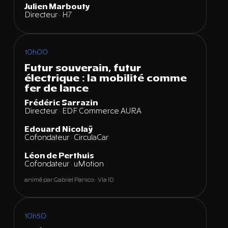
Julien Marbouty
Directeur · H7
10h00
Futur souverain, futur
électrique : la mobilité comme
fer de lance
Frédéric Sarrazin
Directeur · EDF Commerce AURA
Edouard Nicolaÿ
Cofondateur · CirculaCar
Léon de Perthuis
Cofondateur · uMotion
animé par Gabriel Panico · Via ID
10h50