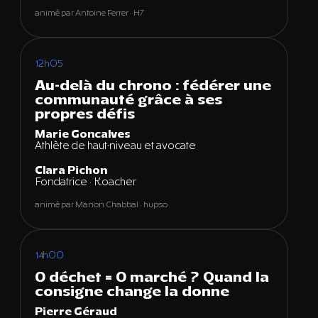
animé par Antoine Ferrer · H7
12h05
Au-delà du chrono : fédérer une
communauté grâce à ses
propres défis
Marie Goncalves
Athlète de haut-niveau et avocate
Clara Pichon
Fondatrice · Koacher
animé par Manon Chabbal · hupso
14h00
0 déchet = 0 marché ? Quand la
consigne change la donne
Pierre Géraud