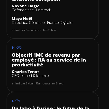
Roxane Laigle
Cofondatrice · Lemrock
Maya Noël
Directrice Générale · France Digitale
animé par Eva Aronica · Les Echos
14h00
Objectif 1M€ de revenu par
employé : l'IA au service de la
productivité
Charles Tenot
CEO · lemlist & lempire
animé par Sylvain Ramousse · ex Brevo
14h35
Du labo à l'usine : le futur de la