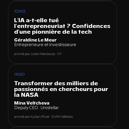
10h55
L'IA a-t-elle tué
l'entrepreneuriat ? Confidences
d'une pionnière de la tech
Géraldine Le Meur
Entrepreneure et investisseure
animé par Julien Marbouty · H7
11h30
Transformer des milliers de
passionnés en chercheurs pour
la NASA
Mina Veltcheva
Deputy CEO · Unistellar
animé par Kylian Rivet · OVNY Médias