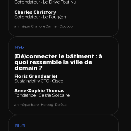
Cofondateur · Le Drive Tout Nu
Charles Christory
Cofondateur · Le Fourgon
animé par Charlotte Darmet · Opopop
14h45
(Dé)connecter le bâtiment : à
quoi ressemble la ville de
demain ?
Floris Grandvarlet
Sustainability CTO · Cisco
Anne-Sophie Thomas
Fondatrice · Gestia Solidaire
animé par Karell Hertzog · Dorêka
15h25