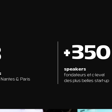
+350
3
speakers
s
fondateurs et c-level
 Nantes & Paris
des plus belles start-up