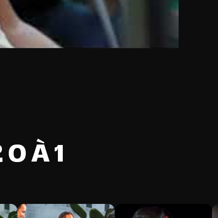
0 À 1