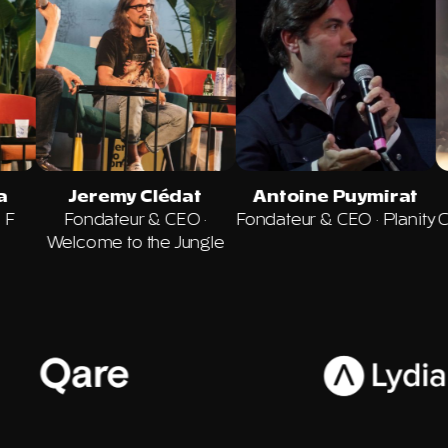
retton
Roxanne Varza
Jeremy Cléda
ur & CEO
·
Directrice · Station F
Fondateur & CEO
rdog
Welcome to the Ju