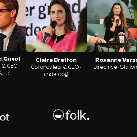
Jean-Daniel Guyot
nès Besbes
Claire B
Cofondateur & CEO
·
atrice
·
Seedext
Cofondate
MemoBank
unde