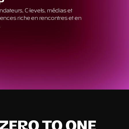
P
ondateurs, C-levels, médias et
érences
riche en rencontres et en
.
 ZERO TO ONE