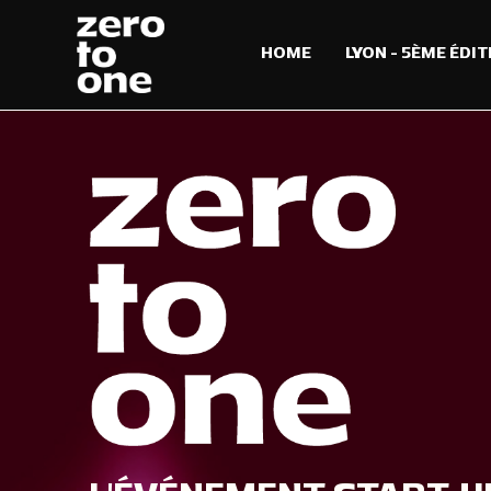
HOME
LYON – 5ÈME ÉDIT