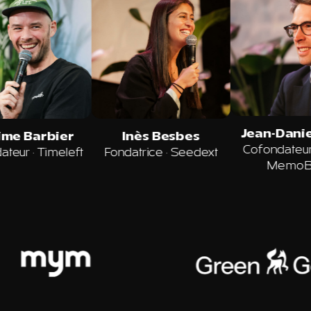
Stanislas Maximin
Maxime Barbier
I
Fondateur
·
Latitude
Cofondateur
·
Timeleft
Fond