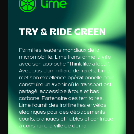
TRY & RIDE GREEN
Parmi les leaders mondiaux de la
micromobilité, Lime transforme la ville
avec son approche "Think like a local".
Avec plus d'un milliard de trajets, Lime
met son excellence opérationnelle pour
construire un avenir où le transport est
partagé, accessible à tous et bas
carbone. Partenaire des territoires,
Lime fournit des trottinettes et vélos
électriques pour des déplacements
courts, pratiques et fiables et contribue
à construire la ville de demain.